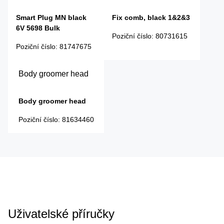
Smart Plug MN black
Fix comb, black 1&2&3
6V 5698 Bulk
Poziční číslo
:
80731615
Poziční číslo
:
81747675
Body groomer head
Body groomer head
Poziční číslo
:
81634460
Uživatelské příručky