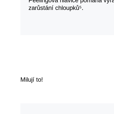
Peelingová hlavice pomáhá výr
zarůstání chloupků⁵.
Milují to!