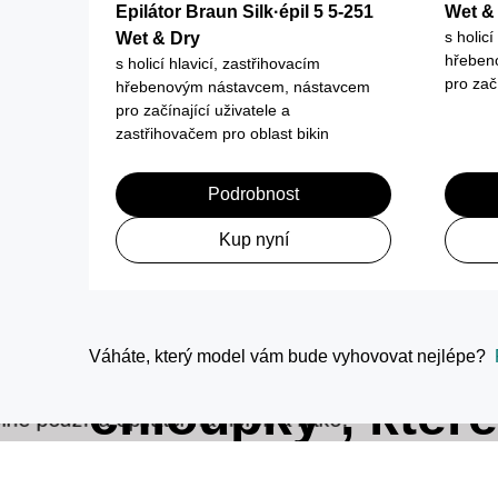
Epilátor Braun Silk·épil 5 5-251
Wet &
s holicí
Wet & Dry
hřeben
s holicí hlavicí, zastřihovacím
pro zač
hřebenovým nástavcem, nástavcem
pro začínající uživatele a
zastřihovačem pro oblast bikin
Podrobnost
Kup nyní
Zachytí i ty
nejkratší
Váháte, který model vám bude vyhovovat nejlépe?
chloupky², které
vosk nedokáže