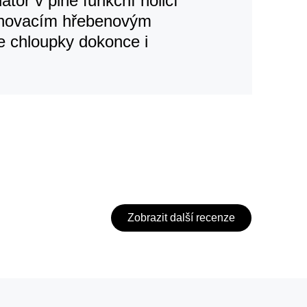
átor v plně funkční holicí
řihovacím hřebenovým
 chloupky dokonce i
Zobrazit další recenze