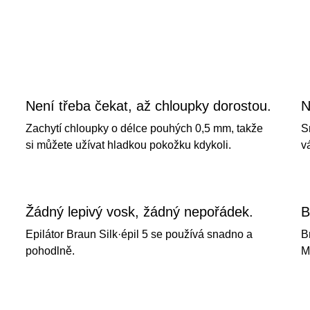
nce
Braun
Silk·épil 5
0,5 mm
Není třeba čekat, až chloupky dorostou.
N
ky o
Zachytí chloupky o délce pouhých 0,5 mm, takže
S
si můžete užívat hladkou pokožku kdykoli.
v
Žádný lepivý vosk, žádný nepořádek.
B
Epilátor Braun Silk·épil 5 se používá snadno a
B
pohodlně.
M