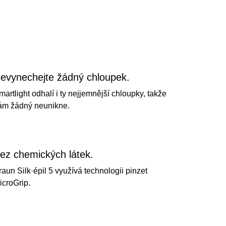
Vosk
1,5 mm
evynechejte žádný chloupek.
martlight odhalí i ty nejjemnější chloupky, takže
ám žádný neunikne.
ez chemických látek.
raun Silk·épil 5 využívá technologii pinzet
icroGrip.