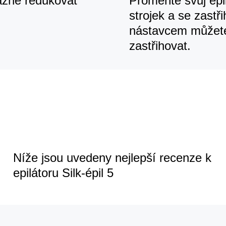
azně redukovat
Proměňte svůj epil
strojek a se zast
nástavcem můžete
zastřihovat.
Níže jsou uvedeny nejlepší recenze k
epilátoru Silk-épil 5