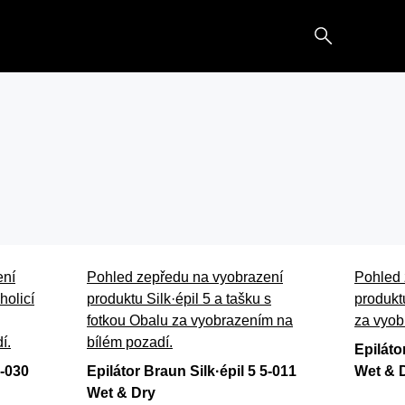
il 5
e.
 1 měsíc, kdykoli.
ení
Pohled zepředu na vyobrazení
Pohled 
holicí
produktu Silk·épil 5 a tašku s
produktu
fotkou Obalu za vyobrazením na
za vyob
í.
bílém pozadí.
Epiláto
5-030
Epilátor Braun Silk·épil 5 5-011
Wet & 
Wet & Dry