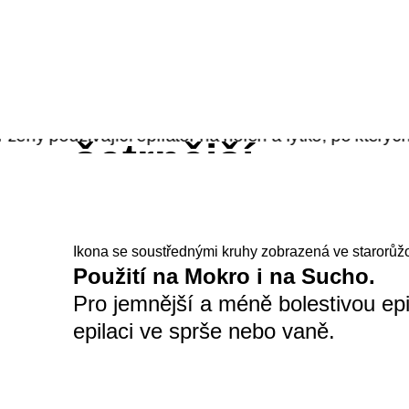
Navržen pro
šetrnější
odstraňování
Ikona se soustřednými kruhy zobrazená ve starorůž
chloupků.
Použití na Mokro i na Sucho.
Pro jemnější a méně bolestivou epi
epilaci ve sprše nebo vaně.