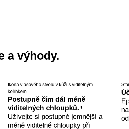
e a výhody.
Ikona vlasového stvolu v kůži s viditelným
Sta
Úč
kořínkem.
Postupně čím dál méně
Ep
viditelných chloupků.⁴
na
Užívejte si postupně jemnější a
od
méně viditelné chloupky při