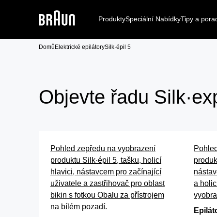
Produkty
Speciální Nabídky
Tipy a pora
Domů
Elektrické epilátory
Silk·épil 5
Objevte řadu Silk·exp
Pohled zepředu na vyobrazení
Pohled
produktu Silk·épil 5, tašku, holicí
produkt
hlavici, nástavcem pro začínající
nástav
uživatele a zastřihovač pro oblast
a holic
bikin s fotkou Obalu za přístrojem
vyobra
na bílém pozadí.
Epilát