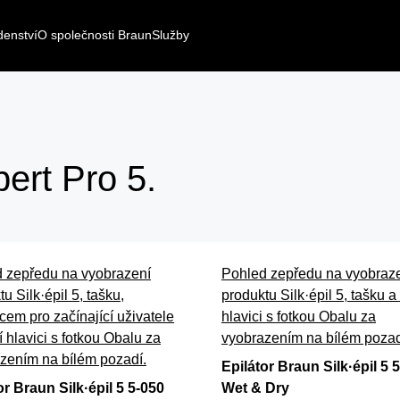
denství
O společnosti Braun
Služby
Silk·ép
ert Pro 5.
Přesná epilac
Pokožka hladká až
 zepředu na vyobrazení
Pohled zepředu na vyobraz
Koupit
u Silk·épil 5, tašku,
produktu Silk·épil 5, tašku a 
cem pro začínající uživatele
hlavici s fotkou Obalu za
í hlavici s fotkou Obalu za
vyobrazením na bílém pozad
zením na bílém pozadí.
Epilátor Braun Silk·épil 5 
or Braun Silk·épil 5 5-050
Wet & Dry