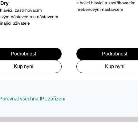
s holicí hlavicí a zastřihovacím
 Dry
hřebenovým nástavcem
 hlavicí, zastřihovacím
ovým nástavcem a nástavcem
ínající uživatele
Podrobnost
Podrobnost
Kup nyní
Kup nyní
Porovnat všechna IPL zařízení