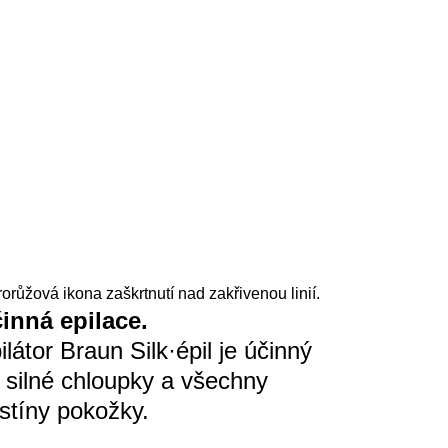
rorůžová ikona zaškrtnutí nad zakřivenou linií.
inná epilace.
ilátor Braun Silk·épil je účinný
 silné chloupky a všechny
stíny pokožky.