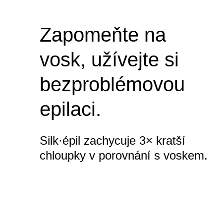
odstranit, doko
Zapomeňte na
i ve vodě.
vosk, užívejte si
bezproblémovou
28 pinzet MicroGrip zachytí chloup
délce pouhých 0,5 mm.
epilaci.
Silk·épil zachycuje 3× kratší
chloupky v porovnání s voskem.