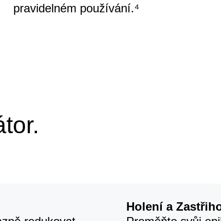
pravidelném používání.⁴
tor.
Holení a Zastřih