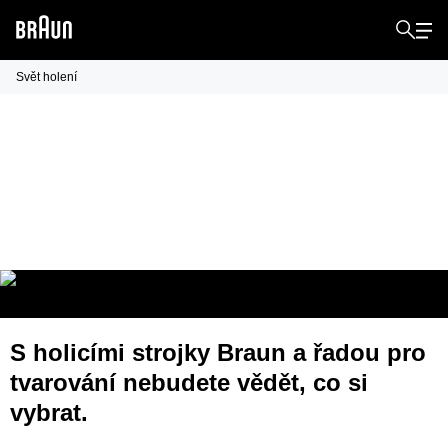
Svět holení
Zastřihovat, holit anebo obojí
– který
je ten pravý způsob holení pro váš
obličej?
S holicími strojky Braun a řadou pro
tvarování nebudete vědět,
co si
vybrat.