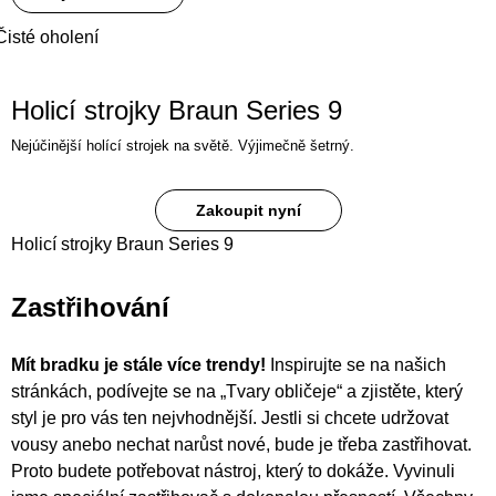
Čisté oholení
Holicí strojky Braun Series 9
Nejúčinější holící strojek na světě. Výjimečně šetrný.
Zakoupit nyní
Holicí strojky Braun Series 9
Zastřihování
Mít bradku je stále více trendy!
Inspirujte se na našich
stránkách, podívejte se na „Tvary obličeje“ a zjistěte, který
styl je pro vás ten nejvhodnější. Jestli si chcete udržovat
vousy anebo nechat narůst nové, bude je třeba zastřihovat.
Proto budete potřebovat nástroj, který to dokáže. Vyvinuli