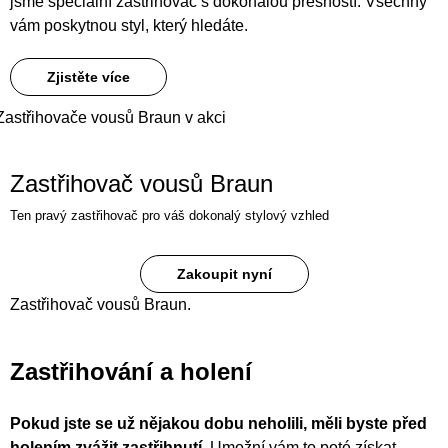
jsme speciální zastřihovač s dokonalou přesností. Všechny
vám poskytnou styl, který hledáte.
Zjistěte více
Zastřihovače vousů Braun v akci
Zastřihovač vousů Braun
Ten pravý zastřihovač pro váš dokonalý stylový vzhled
Zakoupit nyní
Zastřihovač vousů Braun.
Zastřihování a holení
Pokud jste se už nějakou dobu neholili, měli byste před
holením zvážit zastřihnutí.
Umožní vám to poté získat