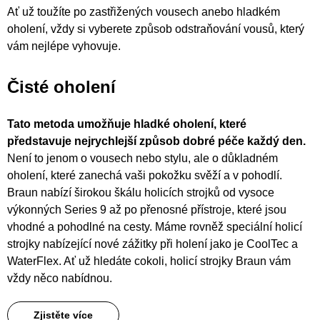
Ať už toužíte po zastřižených vousech anebo hladkém
oholení, vždy si vyberete způsob odstraňování vousů, který
vám nejlépe vyhovuje.
Čisté oholení
Tato metoda umožňuje hladké oholení, které
představuje nejrychlejší způsob dobré péče každý den.
Není to jenom o vousech nebo stylu, ale o důkladném
oholení, které zanechá vaši pokožku svěží a v pohodlí.
Braun nabízí širokou škálu holicích strojků od vysoce
výkonných Series 9 až po přenosné přístroje, které jsou
vhodné a pohodlné na cesty. Máme rovněž speciální holicí
strojky nabízející nové zážitky při holení jako je CoolTec a
WaterFlex. Ať už hledáte cokoli, holicí strojky Braun vám
vždy něco nabídnou.
Zjistěte více