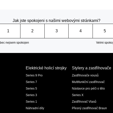
Jak jste spokojeni s našimi webovými stránkami?
1
2
3
4
5
bec nejsem spokojen
Velmi spoko
Elektrické holicí strojky
Stylery a zastřihovače
Series 9 Pro
Zastřihovače vousů
Series 7
Multifunkční zastřihovač
Series 5
Nástavce pro péči o tělo
Series 3
Series X
Series 1
Zastřihovač Vlasů
Náhradní díly
Přesný zastřihovač Braun