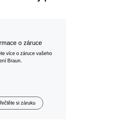
ormace o záruce
ěte více o záruce vašeho
ení Braun.
řečtěte si záruku