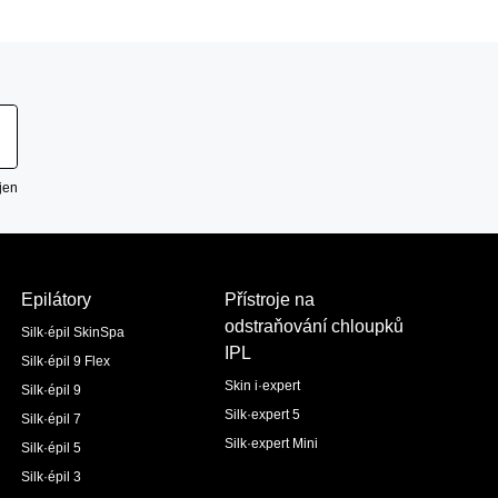
jen
Epilátory
Přístroje na
odstraňování chloupků
Silk·épil SkinSpa
IPL
Silk·épil 9 Flex
Skin i·expert
Silk·épil 9
Silk·expert 5
Silk·épil 7
Silk·expert Mini
Silk·épil 5
Silk·épil 3