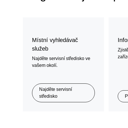
Místní vyhledávač
Inf
služeb
Zjist
zaříz
Najděte servisní středisko ve
vašem okolí.
Najděte servisní
středisko
P