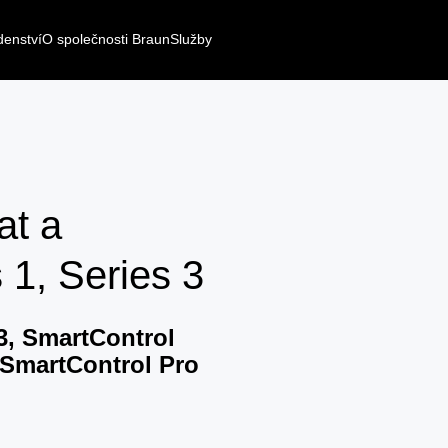
denství
O společnosti Braun
Služby
at a
 1, Series 3
l3, SmartControl
 SmartControl Pro