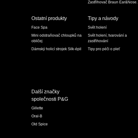
Zastřihovač Braun Ear&Nose.
Ostatní produkty
Tipy a návody
Face Spa
Svět holení
Mini odstraňovač chloupků na
Svět holení, tvarování a
obličej
zastřihování
Dámský holicí strojek Silk-épil
Tipy pro péči o pleť
Další značky
společnosti P&G
Gillette
Oral-B
Old Spice