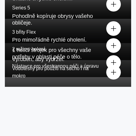
Series 5
Pohodlně kopíruje obrysy vašeho
obličeje.
3 břity Flex
Pro mimořádně rychlé oholení.
2 režimy holení
1 holicí strojek pro všechny vaše
potřeby v oblasti péče o tělo.
Vyroben, aby vydržel.
Nástavce pro všestrannou péči a úpravu
Vodotěsný pro použití na sucho i na
mokro