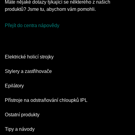
Máte nějaké dotazy týkající se některého z našich
produktů? Jsme tu, abychom vám pomohli.
Přejít do centra nápovědy
Elektrické holicí strojky
Series 9 Pro
Stylery a zastřihovače
Series 7
Zastřihovače vousů
Epilátory
Series 5
Multifunkční zastřihovač
Silk·épil SkinSpa
Přístroje na odstraňování chloupků IPL
Series 3
Nástavce pro péči o tělo
Silk·épil 9 Flex
Series 1
Skin i·expert
Ostatní produkty
Series X
Silk·épil 9
Náhradní díly
Silk·expert 5
Zastřihovač Vlasů
Face Spa
Tipy a návody
Silk·épil 7
Silk·expert Mini