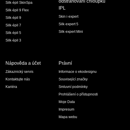
odstraňování chloupků
Silk·épil SkinSpa
IPL
Silk·épil 9 Flex
Skin i·expert
Silk·épil 9
Silk·expert 5
Silk·épil 7
Silk·expert Mini
Silk·épil 5
Silk·épil 3
Nápověda a účet
Právní
Zákaznický servis
Informace o ekodesignu
Kontaktujte nás
Související značky
Kariéra
Smluvní podmínky
Prohlášení o přístupnosti
Moje Data
Impresum
Mapa webu