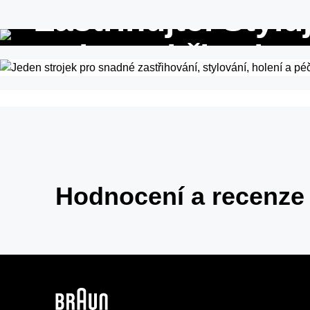
Zastřihujte. Styluj
Holte. S břity, kte
vydrží dlouho.
Hodnocení a recenze