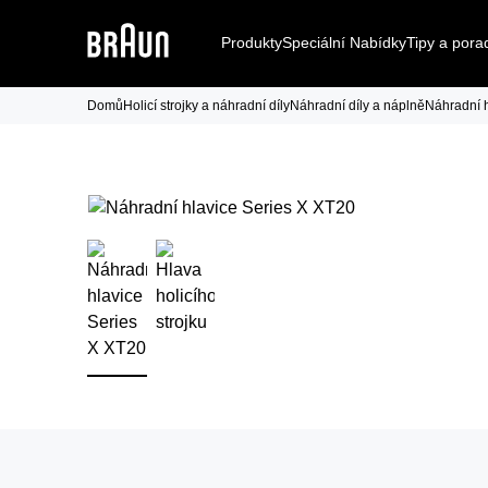
Produkty
Speciální Nabídky
Tipy a pora
Domů
Holicí strojky a náhradní díly
Náhradní díly a náplně
Náhradní h
Náhradní hlavice
X Styler
Jeden strojek pro 
Jeden strojek.