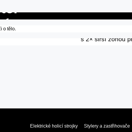
a péči o tělo.
te.
4D bla
ré
s 2× širší zónou p
Obousm
snadno zastřihují
Hlava F
se přizpůsobí kaž
Elektrické holicí strojky
Stylery a zastřihovače