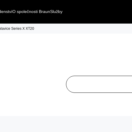
denství
O společnosti Braun
Služby
lavice Series X XT20
Snadné,
a pohod
snadné zastřihování
každým