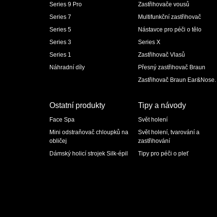
Series 9 Pro
Zastřihovače vousů
Series 7
Multifunkční zastřihovač
Series 5
Nástavce pro péči o tělo
Series 3
Series X
Series 1
Zastřihovač Vlasů
Náhradní díly
Přesný zastřihovač Braun
Zastřihovač Braun Ear&Nose.
Ostatní produkty
Tipy a návody
Face Spa
Svět holení
Mini odstraňovač chloupků na
Svět holení, tvarování a
obličej
zastřihování
Dámský holicí strojek Silk-épil
Tipy pro péči o pleť