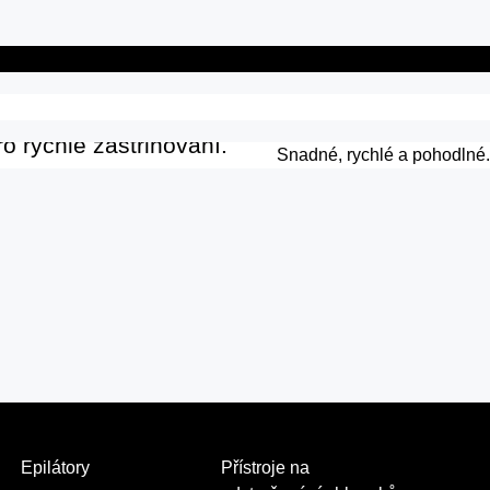
de
ro rychlé zastřihování.
Snadné, rychlé a pohodlné.
ěrné hřebeny
 v jakémkoli směru.
lex
dému tvaru.
Epilátory
Přístroje na