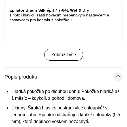
Epilátor Braun Silk·épil 7 7-041 Wet & Dry
s holicí hlavicí, zastřihovacím hřebenovým nástavcem a
nástavcem pro kontakt s pokožkou
Zobrazit vše
Popis produktu
Hladká pokožka po dlouhou dobu:
Pokožka hladká až
1 měsíc – kdykoli, z pohodlí domova.
Účinný:
Široká hlavice odstraní více chloupků¹ v
jednom tahu. Epilátor odstraňuje i krátké chloupky (0,5
mm), které depilace voskem nezachytí.