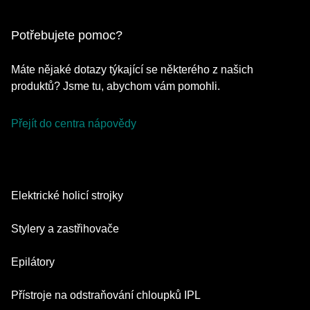
Potřebujete pomoc?
Máte nějaké dotazy týkající se některého z našich
produktů? Jsme tu, abychom vám pomohli.
Přejít do centra nápovědy
Elektrické holicí strojky
Series 9 Pro
Stylery a zastřihovače
Series 7
Zastřihovače vousů
Epilátory
Series 5
Multifunkční zastřihovač
Silk·épil SkinSpa
Přístroje na odstraňování chloupků IPL
Series 3
Nástavce pro péči o tělo