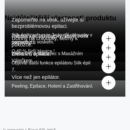
Nejdůležitější vlastnosti produktu
Zapomeňte na vosk, užívejte si
bezproblémovou epilaci.
Silk·épil zachycuje 3× kratší chloupky v
Odstraňuje i chloupky, které vosk
Účinný na chloupky, šetrný k
porovnání s voskem.
nezachytí.
pokožce.
O 40 % širší hlavice.¹
Wet & Dry a Nástavec s Masážním
Efektivní epilace.
Válečkem.
Objevte další funkce epilátoru Silk·épil
7.
Více než jen epilátor.
Peeling, Epilace, Holení a Zastřihování.
¹v porovnání s Braun Silk·épil 5.