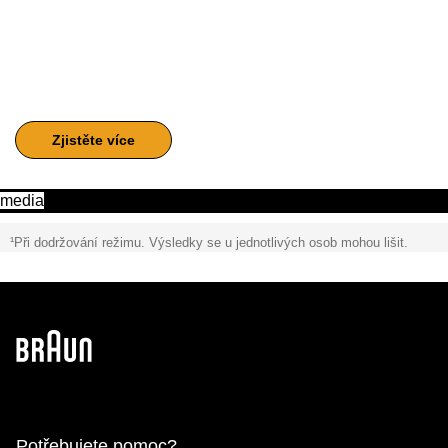
I pro muže
Rodina Braun IPL je vhodná i pro muže. Dokonalé nástroje
pro ošetření chloupků na hrudi, zádech, pažích, břiše a
nohou.
Zjistěte více
media
¹
Při dodržování režimu. Výsledky se u jednotlivých osob mohou lišit.
Potřebujete pomoc?