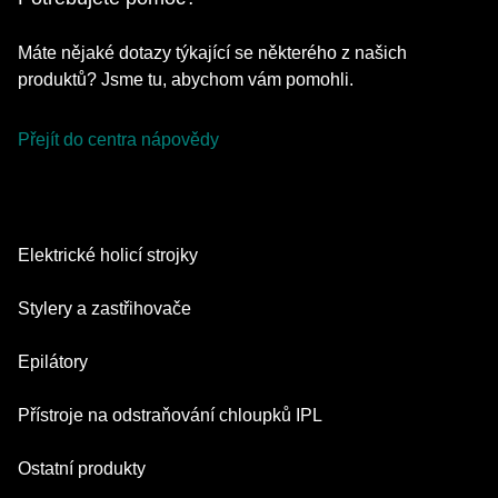
Máte nějaké dotazy týkající se některého z našich
produktů? Jsme tu, abychom vám pomohli.
Přejít do centra nápovědy
Elektrické holicí strojky
Series 9 Pro
Stylery a zastřihovače
Series 7
Zastřihovače vousů
Epilátory
Series 5
Multifunkční zastřihovač
Silk·épil SkinSpa
Přístroje na odstraňování chloupků IPL
Series 3
Nástavce pro péči o tělo
Silk·épil 9 Flex
Series 1
Skin i·expert
Ostatní produkty
Series X
Silk·épil 9
Náhradní díly