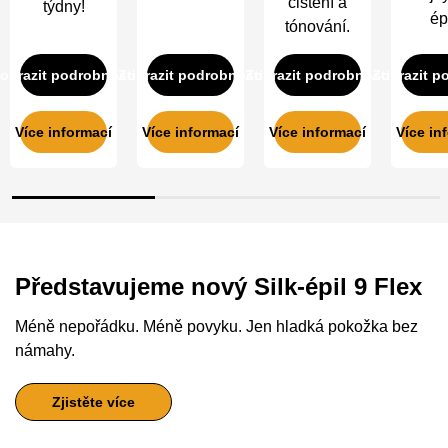
čištění a
týdny!
épi
tónování.
obrazit podrobnosti
Zobrazit podrobnosti
Zobrazit podrobnosti
Zobrazit p
Více informací
Více informací
Více informací
Více in
Představujeme nový Silk-épil 9 Flex
Méně nepořádku. Méně povyku.
Jen hladká pokožka bez
námahy.
Zjistěte více