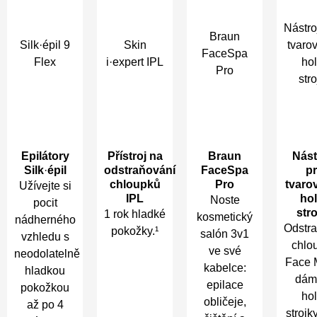
Nástro
Braun
Silk·épil 9
Skin
tvaro
FaceSpa
Flex
i·expert IPL
hol
Pro
stro
Epilátory
Přístroj na
Braun
Nást
Silk
·
épil
odstraňování
FaceSpa
p
chloupků
Pro
tvaro
Užívejte si
IPL
hol
Noste
pocit
str
1 rok hladké
kosmetický
nádherného
Odstr
pokožky.¹
salón 3v1
vzhledu s
chlo
ve své
neodolatelně
Face 
kabelce:
hladkou
dám
epilace
pokožkou
hol
obličeje,
až po 4
strojky