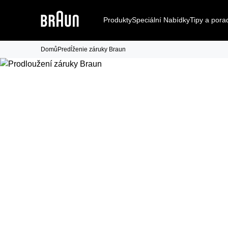
Produkty
Speciální Nabídky
Tipy a pora
Domů
Predĺženie záruky Braun