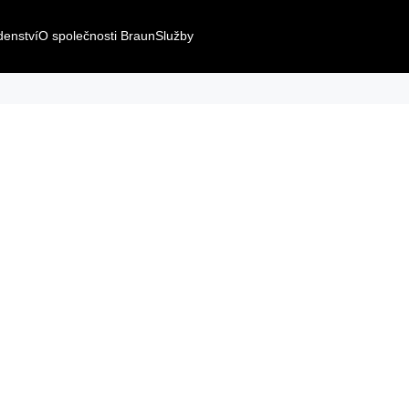
denství
O společnosti Braun
Služby