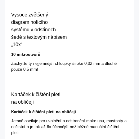
Vysoce zvětšený
diagram holicího
systému v odstínech
šedé s textovým nápisem
„10x“.
10 mikrootvorů
Zachyťte ty nejjemnější chloupky široké 0,02 mm a dlouhé
pouze 0,5 mm!
Kartáček k čištění pleti
na obličeji
Kartáček k čištění pleti na obličeji
Jemně osciluje pro uvolnění a odstranění make-upu, mastnoty a
nečistot a je tak až 6x účinnější než běžné manuální čištění
pleti.