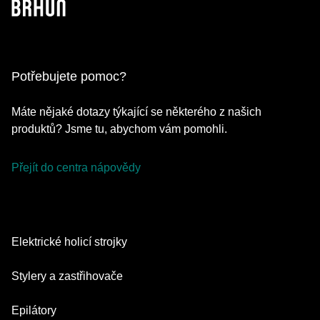
Potřebujete pomoc?
Máte nějaké dotazy týkající se některého z našich
produktů? Jsme tu, abychom vám pomohli.
Přejít do centra nápovědy
Elektrické holicí strojky
Series 9 Pro
Stylery a zastřihovače
Series 7
Zastřihovače vousů
Epilátory