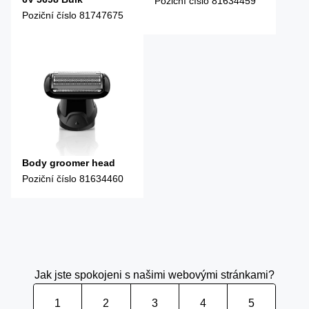
Poziční číslo
81634459
Poziční číslo
81747675
Body groomer head
Poziční číslo
81634460
Jak jste spokojeni s našimi webovými stránkami?
1
2
3
4
5