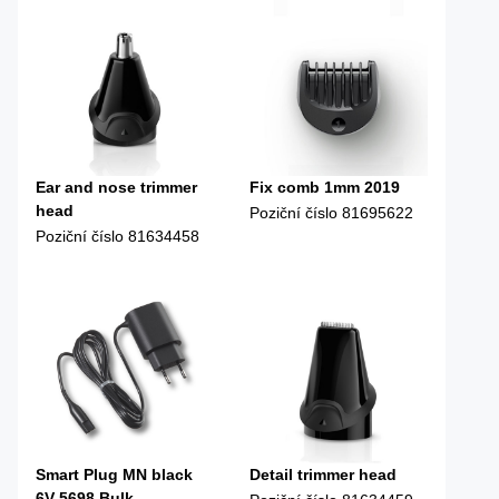
Ear and nose trimmer
Fix comb 1mm 2019
head
Poziční číslo
81695622
Poziční číslo
81634458
Smart Plug MN black
Detail trimmer head
6V 5698 Bulk