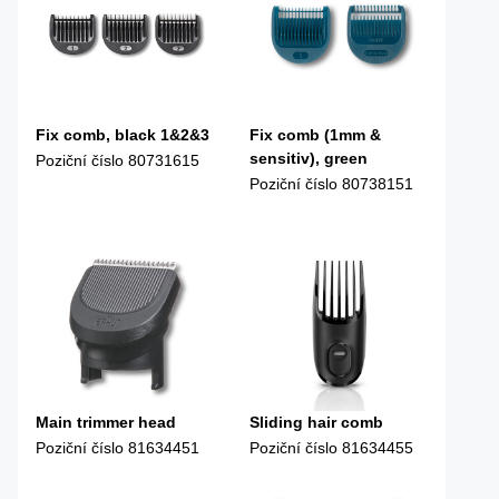
Fix comb, black 1&2&3
Fix comb (1mm &
sensitiv), green
Poziční číslo
80731615
Poziční číslo
80738151
Main trimmer head
Sliding hair comb
Poziční číslo
81634451
Poziční číslo
81634455