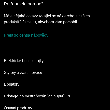
Potřebujete pomoc?
Máte nějaké dotazy týkající se některého z našich
produktů? Jsme tu, abychom vám pomohli.
Přejít do centra nápovědy
Elektrické holicí strojky
Series 9 Pro
Stylery a zastřihovače
Series 7
Zastřihovače vousů
Epilátory
Series 5
Multifunkční zastřihovač
Silk·épil SkinSpa
Přístroje na odstraňování chloupků IPL
Series 3
Nástavce pro péči o tělo
Silk·épil 9 Flex
Series 1
Skin i·expert
Ostatní produkty
Series X