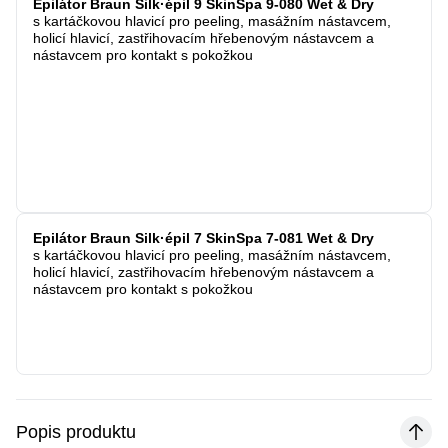
Epilátor Braun Silk·épil 9 SkinSpa 9-080 Wet & Dry
s kartáčkovou hlavicí pro peeling, masážním nástavcem,
holicí hlavicí, zastřihovacím hřebenovým nástavcem a
nástavcem pro kontakt s pokožkou
Epilátor Braun Silk·épil 7 SkinSpa 7-081 Wet & Dry
s kartáčkovou hlavicí pro peeling, masážním nástavcem,
holicí hlavicí, zastřihovacím hřebenovým nástavcem a
nástavcem pro kontakt s pokožkou
Popis produktu