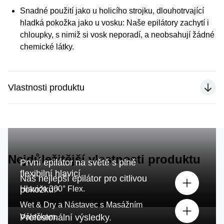
Snadné použití jako u holicího strojku, dlouhotrvající
hladká pokožka jako u vosku:
Naše epilátory zachytí i
chloupky, s nimiž si vosk neporadí, a neobsahují žádné
chemické látky.
Vlastnosti produktu
Nejdůležitější vlastnosti produktu
První epilátor na světě s plně
flexibilní hlavicí.
Náš nejlepší epilátor pro citlivou
Hlavice 360° Flex.
pokožku.¹
Wet & Dry a Nástavec s Masážním
Válečkem.
Profesionální výsledky.