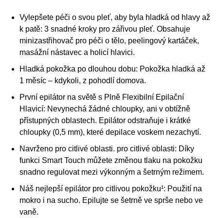
Vylepšete péči o svou pleť, aby byla hladká od hlavy až
k patě:
3 snadné kroky pro zářivou pleť. Obsahuje
minizastřihovač pro péči o tělo, peelingový kartáček,
masážní nástavec a holicí hlavici.
Hladká pokožka po dlouhou dobu:
Pokožka hladká až
1 měsíc – kdykoli, z pohodlí domova.
První epilátor na světě s Plně Flexibilní Epilační
Hlavicí:
Nevynechá žádné chloupky, ani v obtížně
přístupných oblastech. Epilátor odstraňuje i krátké
chloupky (0,5 mm), které depilace voskem nezachytí.
Navrženo pro citlivé oblasti. pro citlivé oblasti:
Díky
funkci Smart Touch můžete změnou tlaku na pokožku
snadno regulovat mezi výkonným a šetrným režimem.
Náš nejlepší epilátor pro citlivou pokožku¹:
Použití na
mokro i na sucho. Epilujte se šetrně ve sprše nebo ve
vaně.