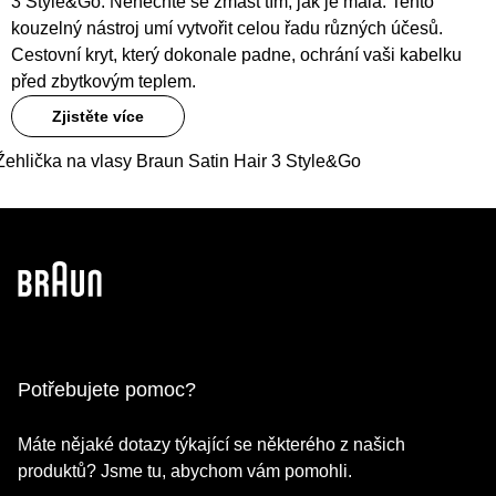
3 Style&Go. Nenechte se zmást tím, jak je malá. Tento
kouzelný nástroj umí vytvořit celou řadu různých účesů.
Cestovní kryt, který dokonale padne, ochrání vaši kabelku
před zbytkovým teplem.
Zjistěte více
Žehlička na vlasy Braun Satin Hair 3 Style&Go
Potřebujete pomoc?
Máte nějaké dotazy týkající se některého z našich
produktů? Jsme tu, abychom vám pomohli.