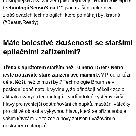
dostupnější!Nová zařízení jako nejnovější
Braun Silk-épil s
technologií SensoSmart™
jsou dalším krokem ve
zkrášlovacích technologiích, které pomáhají být krásná
(#BeautyReady).
Máte bolestivé zkušenosti se staršími
epilačními zařízeními?
Třeba s epilátorem starším než 10 nebo 15 let? Nebo
ještě používáte staré zařízení své maminky?
Proč to kůži
dělat těžší, než to musí být? Technologie Braun se v
poslední době natolik vyvinuly, že přinášejí několik zcela
aktualizovaných technologií – voděodolné systémy, širší
hlavy pro rychlejší odstraňování chloupků, masážní válečky
pro citlivé oblasti a výkyvnou hlavu, která se přizpůsobuje
vašim křivkám. Je to zcela nový způsob uvažování o
odstranění chloupků.