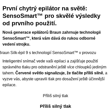
První chytrý epilátor na světě:
SensoSmart™
pro skvělé výsledky
od prvního použití.
Nová generace epilátorů Braun zahrnuje technologii
SensoSmart™, která vám dává do rukou odborné
vedení strojku.
Braun Silk-épil 9 s technologií SensoSmart™ v provozu
Inteligentní snímač vede vaši epilaci a zajišťuje použití
správného tlaku pro odstranění ještě více chloupků jediným
tahem.
Červené světlo signalizuje, že tlačíte příliš silně
, a
vyzve vás, abyste upravili tlak pro dosažení ještě účinnější
epilace.
Příliš silný tlak
Příliš silný tlak