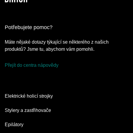
Potřebujete pomoc?
Máte nějaké dotazy týkající se některého z našich
produktů? Jsme tu, abychom vám pomohli.
Přejít do centra nápovědy
Elektrické holicí strojky
Series 9 Pro
Stylery a zastřihovače
Series 7
Zastřihovače vousů
Epilátory
Series 5