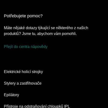
Potřebujete pomoc?
Máte nějaké dotazy týkající se některého z našich
produktů? Jsme tu, abychom vám pomohli.
Přejít do centra nápovědy
Elektrické holicí strojky
Series 9 Pro
Stylery a zastřihovače
Series 7
Zastřihovače vousů
Epilátory
Series 5
Multifunkční zastřihovač
Silk·épil SkinSpa
Přístroje na odstraňování chloupků IPL
Series 3