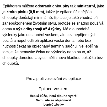
Epilátorem můžete
odstranit chloupky tak miniaturní, jako
je zrnko písku (0,5 mm),
takže je epilace účinnější a
chloupky dorůstají minimálně. Epilace je také vhodná při
zaneprázdněném životním stylu, protože se snadno používá
doma a
výsledky trvají až 4 týdny.
Má dlouhodobé
výsledky jako odstranění voskem, ale bez nepříjemných
pocitů a nepohodlí při aplikaci vosku doma nebo bez
nutnosti čekat na objednaný termín v salónu. Nejlepší na
tom je, že nemusíte čekat na výsledky nebo na to, až
chloupky dorostou, abyste měli znovu hladkou pokožku bez
chloupků.
Pro a proti voskování vs. epilace
Epilace voskem
Hebká kůže, která dlouho vydrží
Nemusíte se objednávat
Lepivé zbytky